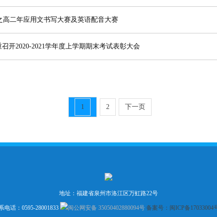
动之高二年应用文书写大赛及英语配音大赛
开2020-2021学年度上学期期末考试表彰大会
1
2
下一页
地址：福建省泉州市洛江区万虹路22号
系电话：0595-28001833
闽公网安备 35050402880094号
备案号：闽ICP备17033004号