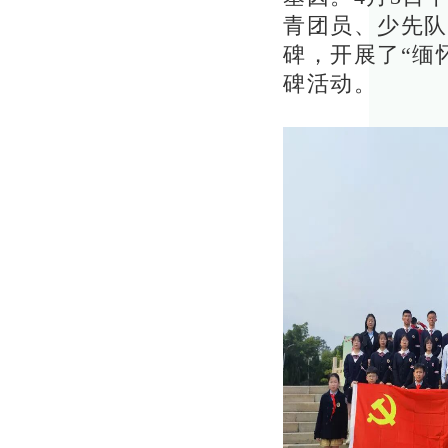
青团员、少先队
碑，开展了“缅
碑活动。