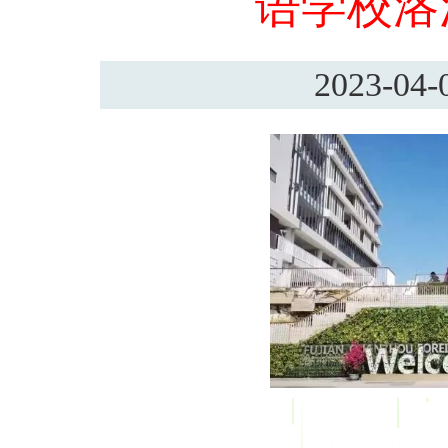
语学校洛
2023-04-