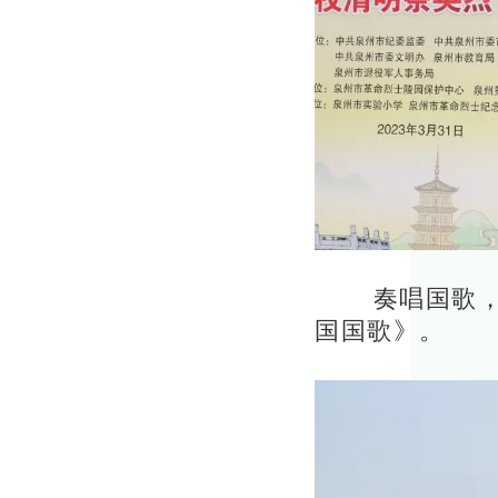
奏唱国歌，
国国歌》。