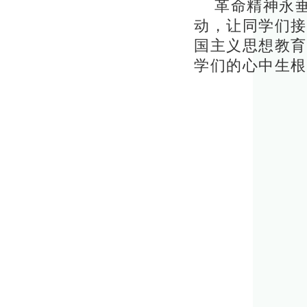
革命精神永垂
动，让同学们接
国主义思想教育
学们的心中生根