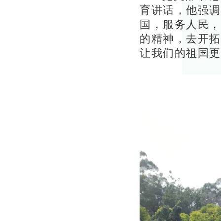
育讲话，他强调
国，服务人民，
的精神，去开拓
让我们的祖国更