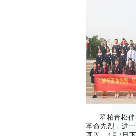
翠柏青松伴英
革命先烈，进一
基因。4月3日